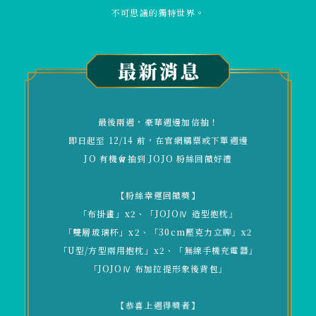
不可思議的獨特世界。
最後兩週，豪華週邊加倍抽！
即日起至 12/14 前，在官網購票或下單週邊
JO 有機會抽到 JOJO 粉絲回饋好禮
【粉絲幸運回饋獎】
「布掛畫」x2、「JOJOⅣ 造型抱枕」
「雙層玻璃杯」x2、「30cm壓克力立牌」x2
「U型/方型兩用抱枕」x2、「無線手機充電器」
「JOJOⅣ 布加拉提形象後背包」
【恭喜上週得獎者】