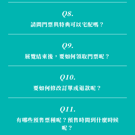
門票與特典需至展覽票亭領取，週邊商品採宅
Q8.
配方式寄送。
若同時購買門票與周邊，門票與特典請於現場
請問門票與特典可以宅配嗎？
領取，週邊將會宅配寄送幫您送到家。
門票無法提供宅配服務，僅週邊商品提供宅
Q9.
配。
展覽結束後，要如何領取門票呢？
請於展覽營運期間至現場票亭領取。
Q10.
另外提醒，票券僅於展覽期間有效，請務必記
得在展期期間到票亭兌換票券喔。
要如何修改訂單或退款呢？
請來信：
jojoexhibition@gmail.com
，
Q11.
將會有專人回應您的需求
有哪些預售票種呢？預售時間到什麼時候
呢？