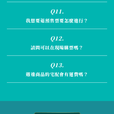
請參考網頁下方售票資訊
Q11.
我想要退預售票要怎麼進行？
請依原購買通路之退票辦法和受理時間辦理
Q12.
博客來
客服專線：02-2653-5588
請問可以在現場購票嗎？
服務時間：週一至日 9:00~18:00
請參考網頁下方售票資訊
Q13.
ibon售票系統
客服專線：0800-016-138、02-2659-9900
週邊商品的宅配會有運費嗎？
服務時間：週一至日 24小時
台灣本島運費為 100 元、離島 160 元。訂購多
全家Famiport
款商品於同一筆訂單，僅計算一次運費。
客服專線：02-6618-2822
服務時間：週一至五 09:00~17:00