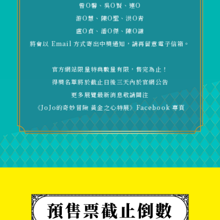
曾O馨、吳O賢、連O
游O慧、陳O聖、洪O青
盧O貞、潘O傑、陳O謙
將會以 Email 方式寄出中獎通知，請再留意電子信箱。
官方網站限量特典數量有限，售完為止！
得獎名單將於截止日後三天內於官網公告
更多展覽最新消息敬請關注
《JoJo的奇妙冒險 黃金之心特展》Facebook 專頁