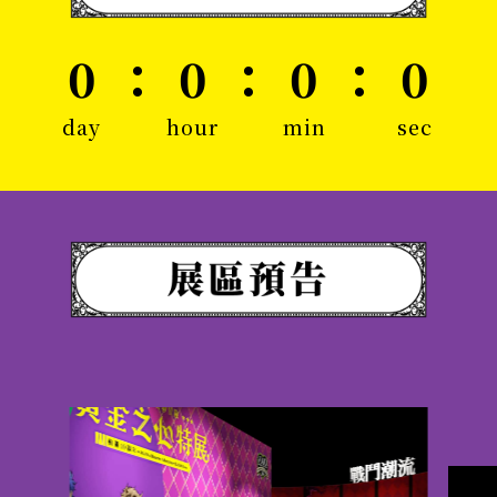
0
：
0
：
0
：
0
day
hour
min
sec