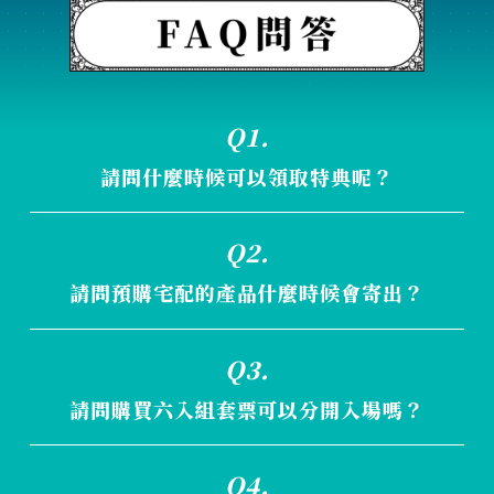
Q1.
請問什麼時候可以領取特典呢？
12/23 起於展覽票亭依購票訂單兌換門票與特
Q2.
典
請問預購宅配的產品什麼時候會寄出？
預計於 12/23 起依訂單順序陸續出貨。
Q3.
請問購買六入組套票可以分開入場嗎？
可以的，六入組套票為六張單人票，可各別分
Q4.
開入場。