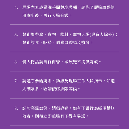
4.
展場內無設置洗手間與垃圾桶，請先至展場周邊使
用廁所後，再行入場參觀。
5.
禁止攜帶傘、食物、飲料、寵物入場(導盲犬除外)；
禁止飲食、吸菸、嚼食口香糖及檳榔。
6.
個人物品請自行保管，本展覽不提供寄放。
7.
請遵守參觀規則、動線及現場工作人員指示，如遇
人潮眾多，敬請依序排隊等候。
8.
請勿高聲談笑、嬉戲追逐。如有不當行為經規勸無
效者，則須立即離場且不得有異議。