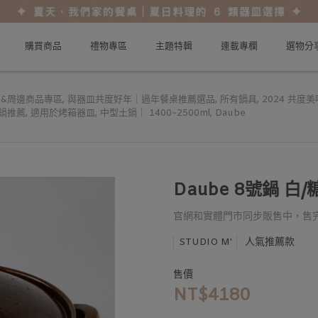
購買商品
禮物專區
主題特輯
連載專欄
選物分
&周邊商品專區
,
與器皿共度好年｜過年餐桌推薦選品
,
所有鍋具
,
2024 共度
鍋推薦
,
適用於烤箱器皿
,
中型土鍋｜ 1400~2500ml
,
Daube
Daube 8號鍋 白/
官網和實體門市同步販售中，售
人氣推薦款
STUDIO M'
售價
NT$4180