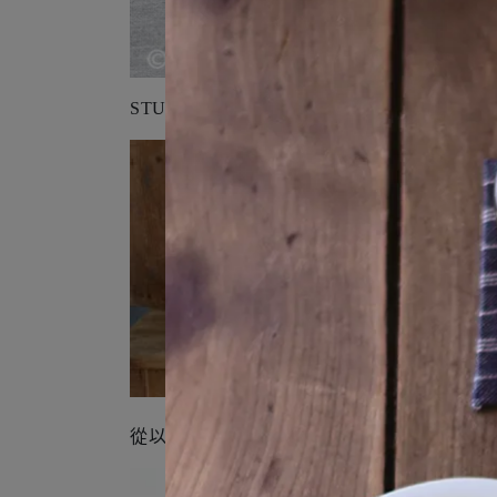
STUDIO M' 熱門長銷系列──daube。此前
從以前就不時有人問，「有10號大小的土鍋嗎？