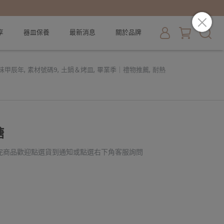
享
器皿保養
最新消息
關於品牌
美味甲辰年
,
素材號碼9
,
土鍋＆烤皿
,
畢業季｜禮物推薦
,
耐熱
糖
完商品歡迎點選貨到通知或點選右下角客服詢問