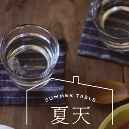
只有適用4～5人的9號鍋，
這次特別推出10號尺寸。
」daube 10號鍋的誕生，終於回應了顧客的期待。