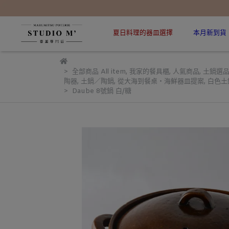
夏日料理的器皿選擇
本月新到貨
全部商品 All item
,
我家的餐具櫃
,
人氣商品
,
土鍋選品
陶器
,
土鍋／陶鍋
,
從大海到餐桌・海鮮器皿提案
,
白色土
Daube 8號鍋 白/糖