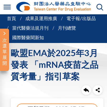
首頁
成果及運用推廣
電子報/出版品
當代醫藥法規月刊
月刊總覽
國際醫藥聞新知
次
選
歐盟EMA於2025年3月
單
展
發表 「mRNA疫苗之品
開
質考量」指引草案