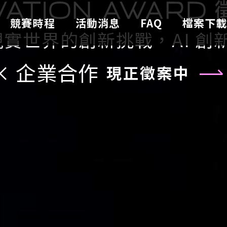
AI × 醫
件
競賽時程
活動消息
FAQ
檔案下
進現實世界的創新挑戰，
AI 
× 企業合作
現正徵案中