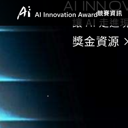
2026 AI 創新獎正式徵
競賽資訊
讓 AI 走
獎金資源 