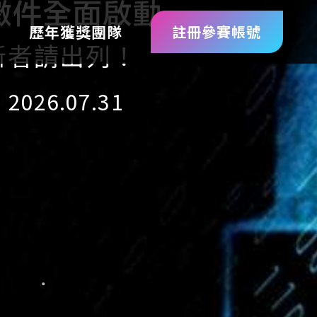
療照護｜以智慧技術強化臨
載
歷年獲獎團隊
註冊參賽帳號
創新者請出列！
2026.07.31